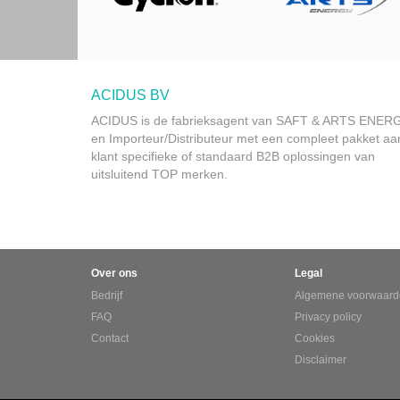
ACIDUS BV
ACIDUS is de fabrieksagent van SAFT & ARTS ENER
en Importeur/Distributeur met een compleet pakket aa
klant specifieke of standaard B2B oplossingen van
uitsluitend TOP merken.
Over ons
Legal
Bedrijf
Algemene voorwaard
FAQ
Privacy policy
Contact
Cookies
Disclaimer