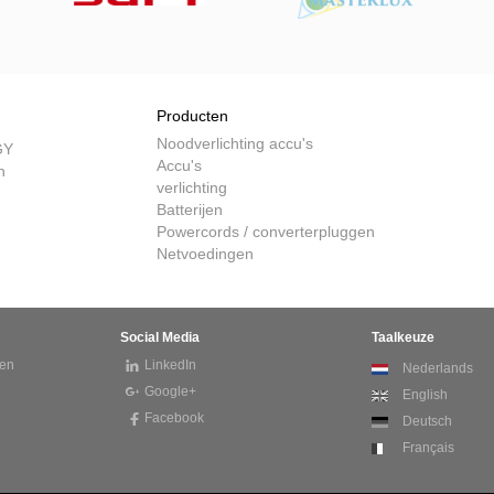
Producten
Noodverlichting accu's
GY
Accu's
n
verlichting
Batterijen
Powercords / converterpluggen
Netvoedingen
Social Media
Taalkeuze
en
LinkedIn
Nederlands
Google+
English
Facebook
Deutsch
Français