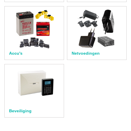
Accu's
Netvoedingen
Beveiliging