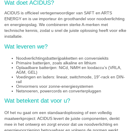
Wat doet ACIDUS?
ACIDUS is officieel vertegenwoordiger van SAFT en ARTS
ENERGY en is uw importeur én groothandel voor noodverlichting
en energieopslag. We combineren sterke A-merken met
technische kennis, zodat u snel de juiste oplossing heeft voor elke
installatie.
Wat leveren we?
Noodverlichtingsbatterijpakketten en conversiekits
Primaire batterijen, zoals alkaline en lithium
Oplaadbare batterijen: NiCd, NiMH en loodaccu’s (VRLA,
AGM, GEL)
Voedingen en laders: lineair, switchmode, 19”-rack en DIN-
rail
Omvormers voor zonne-energiesystemen
Netsnoeren, powercords en converterpluggen
Wat betekent dat voor u?
Of het nu gaat om een standaardoplossing of een volledig
maatwerkproject: ACIDUS levert de juiste componenten, denkt
mee in het ontwerp en zorgt ervoor dat uw noodverlichting en
energievoorziening betrouwbaar en volgens de normen werkt.